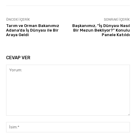
ÖNCEKI İÇERIK
SONRAKI İÇERIK
Tarım ve Orman Bakanımız
Başkanımız, “İş Dünyası Nasıl
Adana’da İş Dünyası ile Bir
Bir Mezun Bekliyor?” Konulu
Araya Geldi
Panele Katıldı
CEVAP VER
Yorum:
İsi