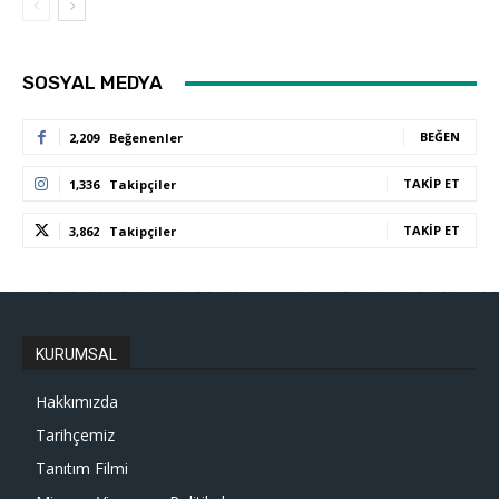
SOSYAL MEDYA
BEĞEN
2,209
Beğenenler
TAKIP ET
1,336
Takipçiler
TAKIP ET
3,862
Takipçiler
KURUMSAL
Hakkımızda
Tarihçemiz
Tanıtım Filmi