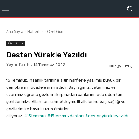
Ana Sayfa
Haberler
Özel Gün
Özel Gün
Destan Yürekle Yazıldı
Yayın Tarihi:
14 Temmuz 2022
139
0
15 Temmuz; insanlık tarihine altın harflerle yazılmış büyük bir
demokrasi mücadelesinin adıdır. Bayrağımız, vatanımız ve
ezanımız uğruna gözlerini kırpmadan canlarını feda eden tüm
şehitlerimize Allah’tan rahmet, kıymetli ailelerine baş sağlığı ve
gazilerimize hayırlı, uzun ömürler
diliyoruz.
#15temmuz
#15temmuzdestanı
#destanyürekleyazıldı