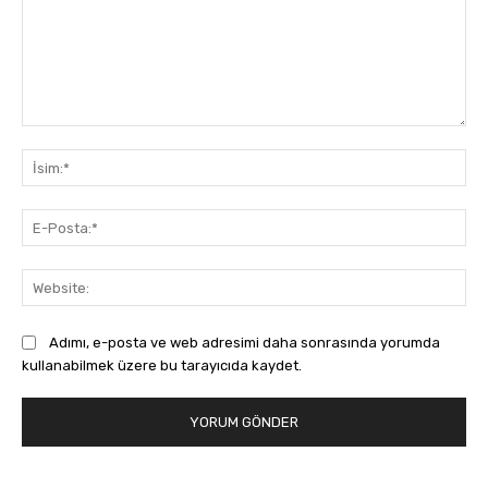
Yorum:
İsi
E-
Pos
Web
Adımı, e-posta ve web adresimi daha sonrasında yorumda
kullanabilmek üzere bu tarayıcıda kaydet.