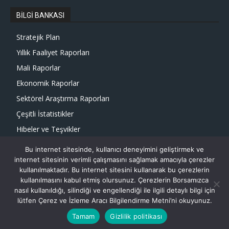
BİLGİ BANKASI
Stratejik Plan
Yıllık Faaliyet Raporları
Mali Raporlar
Ekonomik Raporlar
Sektörel Araştırma Raporları
Çeşitli İstatistikler
Hibeler ve Teşvikler
Faydalı Linkler
Bu internet sitesinde, kullanıcı deneyimini geliştirmek ve
TÜİK Verileri
internet sitesinin verimli çalışmasını sağlamak amacıyla çerezler
kullanılmaktadır. Bu internet sitesini kullanarak bu çerezlerin
kullanılmasını kabul etmiş olursunuz. Çerezlerin Borsamızca
nasıl kullanıldığı, silindiği ve engellendiği ile ilgili detaylı bilgi için
lütfen Çerez ve İzleme Aracı Bilgilendirme Metni’ni okuyunuz.
Tamam
Gizlilik politikası
© Tüm Hakları Saklıdır - ADANA TİCARET BORSASI