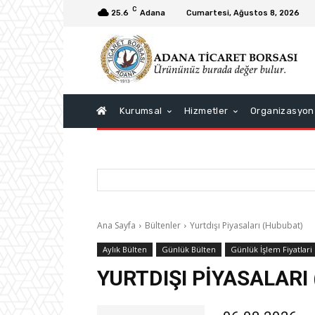
C
25.6
Adana
Cumartesi, Ağustos 8, 2026
Kurumsal
Hizmetler
Organizasyon
Ana Sayfa
Bültenler
Yurtdışı Piyasaları (Hububat)
Aylık Bülten
Günlük Bülten
Günlük İşlem Fiyatlari
YURTDIŞI PIYASALARI