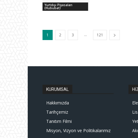
Yurtdışı Piyasaları
(Hububat)
...
1
2
3
121
KURUMSAL
Hİ
Hakkımızda
El
Tarihçemiz
Li
Tanıtım Filmi
Yet
Misyon, Vizyon ve Politikalarımız
Ak