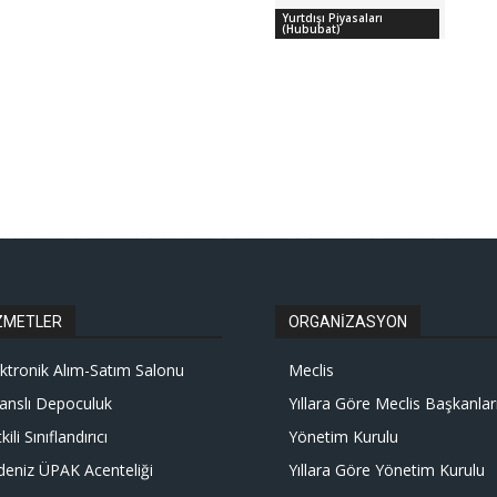
Yurtdışı Piyasaları
(Hububat)
ZMETLER
ORGANİZASYON
ektronik Alım-Satım Salonu
Meclis
sanslı Depoculuk
Yıllara Göre Meclis Başkanlar
kili Sınıflandırıcı
Yönetim Kurulu
deniz ÜPAK Acenteliği
Yıllara Göre Yönetim Kurulu