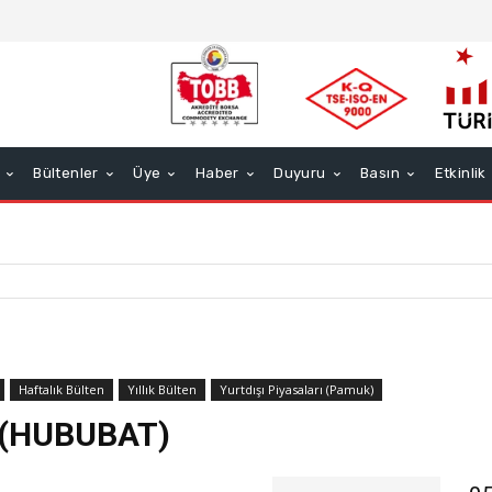
Bültenler
Üye
Haber
Duyuru
Basın
Etkinlik
Haftalık Bülten
Yıllık Bülten
Yurtdışı Piyasaları (Pamuk)
 (HUBUBAT)